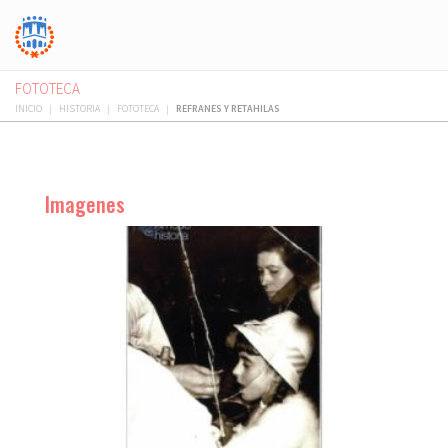
FOTOTECA
INICIO
|
HISTORIA
|
FOTOTECA
|
REFRANES Y RETAHILAS
Imagenes