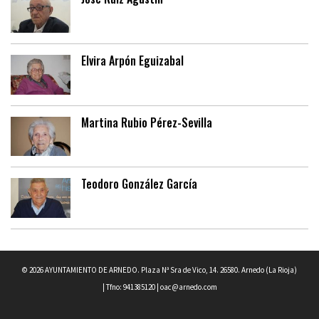
Elvira Arpón Eguizabal
Martina Rubio Pérez-Sevilla
Teodoro González García
© 2026 AYUNTAMIENTO DE ARNEDO. Plaza Nª Sra de Vico, 14. 26580. Arnedo (La Rioja)
| Tfno: 941385120 |
oac@arnedo.com